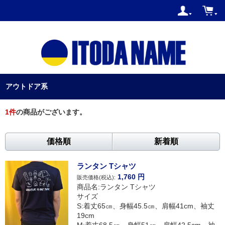
アウトドア系
1
件
の商品がございます。
価格順
新着順
ランタン Tシャツ
1,760
円
販売価格(税込):
商品名:ランタン Tシャツ
サイズ
S:着丈65㎝、身幅45.5㎝、肩幅41cm、袖丈
19cm