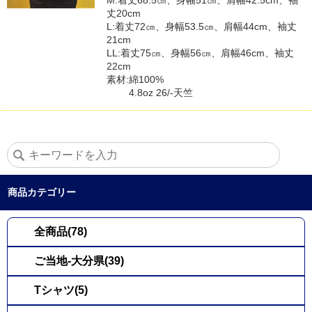
M:着丈68.5㎝、身幅51㎝、肩幅42.5cm、袖
丈20cm
L:着丈72㎝、身幅53.5㎝、肩幅44cm、袖丈
21cm
LL:着丈75㎝、身幅56㎝、肩幅46cm、袖丈
22cm
素材:綿100%
4.8oz 26/-天竺
商品カテゴリー
全商品(78)
ご当地-大分県(39)
Tシャツ(5)