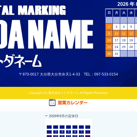
〒870-0017 大分県大分市弁天1-4-33 TEL：097-533-0154
Copyright (C) 株式会社イトダネーム All Rights Reserved.
2026年8月の定休日
日
月
火
水
木
金
土
1
2
3
4
5
6
7
8
9
10
11
12
13
14
15